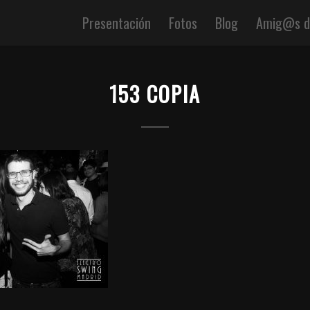
Presentación
Fotos
Blog
Amig@s de
153 COPIA