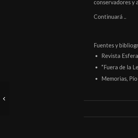
conservadores y 
Continuará ..
Fuentes y bibliogr
Revista Esfer
“Fuera de la L
Memorias, Pío
Swing, cabaret y
entreguerras: entrevista
con Electro Swing
Madrid