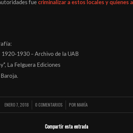
autoridades fue
criminalizar a estos locales y quienes 
afía:
a 1920-1930 – Archivo de la UAB
ey”, La Felguera Ediciones
 Baroja.
ENERO 7, 2018
0 COMENTARIOS
POR
MARÍA
/
/
Compartir esta entrada