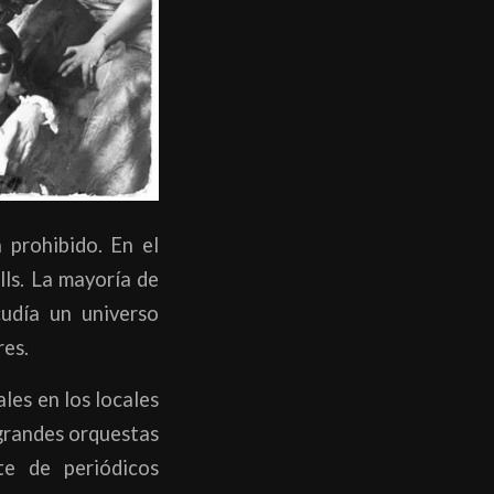
 prohibido. En el
lls. La mayoría de
cudía un universo
res.
les en los locales
 grandes orquestas
te de periódicos