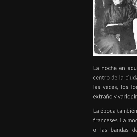
La noche en aque
centro de la ciud
las veces, los l
extraño y variopi
La época también 
franceses. La mod
o las bandas 