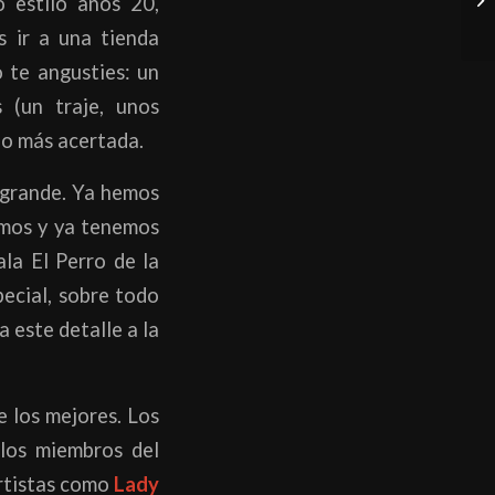
o estilo años 20,
 ir a una tienda
o te angusties: un
 (un traje, unos
lo más acertada.
 grande. Ya hemos
mimos y ya tenemos
ala El Perro de la
pecial, sobre todo
 este detalle a la
e los mejores. Los
los miembros del
rtistas como
Lady