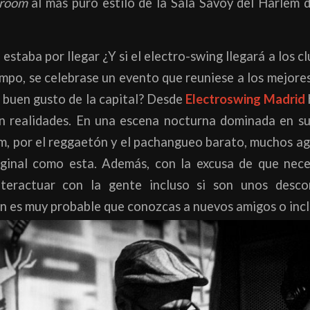
lroom
al más puro estilo de la Sala Savoy del Harlem 
estaba por llegar ¿Y si el electro-swing llegará a los c
iempo, se celebrase un evento que reuniese a los mejore
 buen gusto de la capital? Desde
Electroswing Madrid
en realidades. En una escena nocturna dominada en s
m, por el reggaetón y el pachangueo barato, muchos ag
riginal como esta. Además, con la excusa de que nece
interactuar con la gente incluso si son unos desco
én es muy probable que conozcas a nuevos amigos o inc