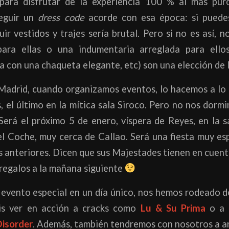
, para disfrutar de la experiencia 100 % al más pur
eguir un
dress code
acorde con esa época: si puedes
ir vestidos y trajes sería brutal. Pero si no es así, n
para ellas o una indumentaria arreglada para ellos
a con una chaqueta elegante, etc) son una elección de 
Madrid, cuando organizamos eventos, lo hacemos a lo
, el último en la mítica sala Siroco. Pero no nos dor
 Será el próximo 5 de enero, víspera de Reyes, en la s
l Coche, muy cerca de Callao. Será una fiesta muy es
as anteriores. Dicen que sus Majestades tienen en cuenta
 regalos a la mañana siguiente
 evento especial en un día único, nos hemos rodeado d
éis ver en acción a cracks como
Lu & Su Prima
o a 
Disorder
. Además, también tendremos con nosotros a a