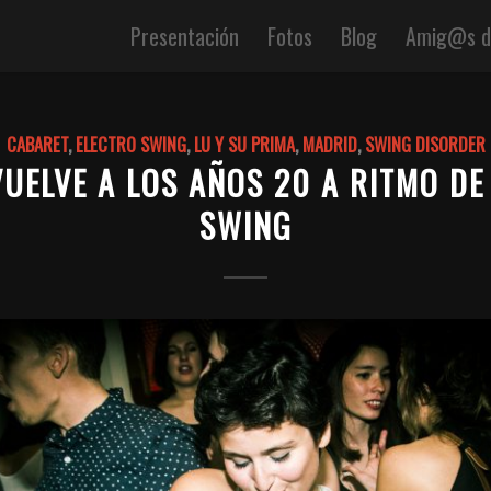
Presentación
Fotos
Blog
Amig@s de
CABARET
,
ELECTRO SWING
,
LU Y SU PRIMA
,
MADRID
,
SWING DISORDER
UELVE A LOS AÑOS 20 A RITMO DE
SWING