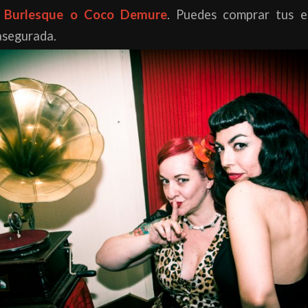
a Burlesque o Coco Demure
. Puedes comprar tus 
asegurada.