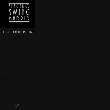
on los ritmos más
ó…