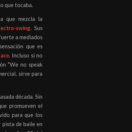
lo que tocaba.
a que mezcla la
lectro-swing
. Sus
 fuerte a mediados
 sensación que es
lace
. Incluso si no
ción “We no speak
rcial, sirve para
pasada década. Sin
 que promueven el
vido para que los
 pista de baile en