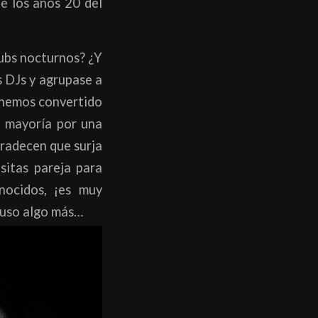
de los años 20 del
lubs nocturnos? ¿Y
s DJs y agrupase a
hemos convertido
u mayoría por una
radecen que surja
sitas pareja para
nocidos, ¡es muy
luso algo más…