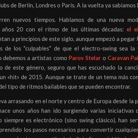
ubs de Berlín, Londres o París. A la vuelta ya sabíamos 
orren nuevos tiempos. Hablamos de una nueva mod
s años 20 con el ritmo de las últimas décadas:
el e
tan a principios de este siglo, aunque empezó a pegar
 de los “culpables” de que el electro-swing sea la
o debemos a artistas como
Parov Stelar
o
Caravan Pa
o de este género, seguro que has escuchado la can
un «hit» de 2015. Aunque se trate de un tema más come
 del tipo de ritmos bailables que se pueden encontrar.
eva arrasando en el norte y centro de Europa desde la 
ace unos años han ido surgiendo varias iniciativas
 siempre es electrónico (sino swing clásico), han ser
prendido los pasos necesarios para convertir cualquier